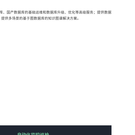
据库、国产数据库的基础运维和数据库升级、优化等高级服务；提供数据
；提供多场景的基于图数据库的知识图谱解决方案。