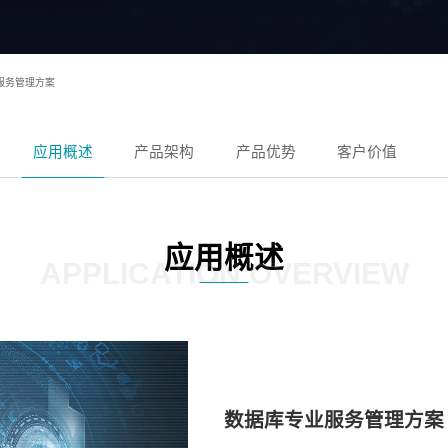
服务管理方案
应用概述
产品架构
产品优势
客户价值
应用概述
APPLICATION OVERVIEW
数据库专业服务管理方案️