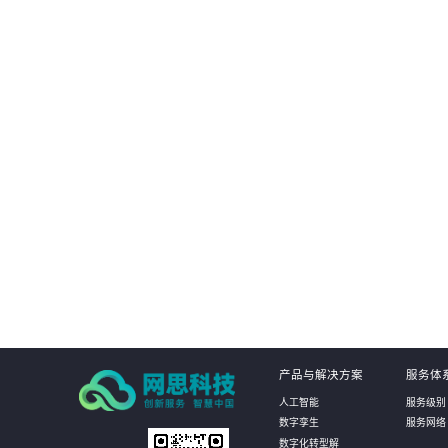
根据客户不同的需求提供不同的数据库管理方
提供自
案，针对客户现有数据库系统的特点和运维要
率，减少
求，提供定制化的解决方案，帮助客户实现业务
能和安全
目标和持续优化。
潜
01
产品与解决方案
服务体
人工智能
服务级别
数字孪生
服务网络
数字化转型解