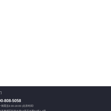
的数据管理
提供全方位的数据库管理服务，包括数据库设
、恢复和保
计、部署、监控、维护和优化等环节，确保数据
。
库系统的稳定运行，提高业务可用性和数据安
全。
04
们
00-808-5058
到周五9:30-18:00 (北京时间）