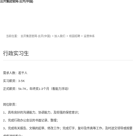
云开集团官网-云开(中国)
当前位置：
云开集团官网-云开(中国)
>
加入我们
>
校园招聘
>
运营体系
行政实习生
需求人数：若干人
实习薪资：3-5K
正式薪资：5k-7K，年终奖1-3个月（看能力浮动）
岗位职责：
1、具有良好的沟通能力、协调能力，及较强的保密意识；
2、完成行政办公会议的书面记录、整理；
3、完成有关报告、文稿的起草、修改工作；完成打字、复印及传真等工作，及时送交领导或按要