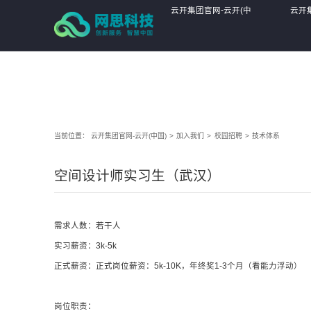
云开集团官网-云开(中国)
云开集团官网-云开(中
云开
国)
国)
当前位置：
云开集团官网-云开(中国)
>
加入我们
>
校园招聘
>
技术体系
空间设计师实习生（武汉）
需求人数：若干人
实习薪资：3k-5k
正式薪资：正式岗位薪资：5k-10K，年终奖1-3个月（看能力浮动）
岗位职责：