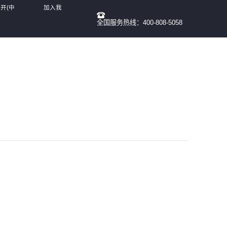
开(中
加入我
全国服务热线：400-808-5058
们