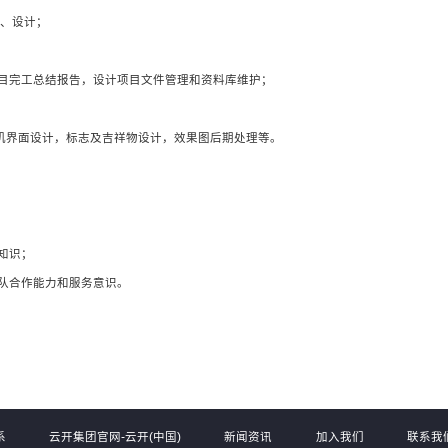
划、设计；
项目完工总结报告，设计项目文件管理和资料库维护；
人机界面设计，标志及吉祥物设计，效果图后期处理等。
知识；
队合作能力和服务意识。
系
云开集团官网-云开(中国)
新闻资讯
加入我们
联系我